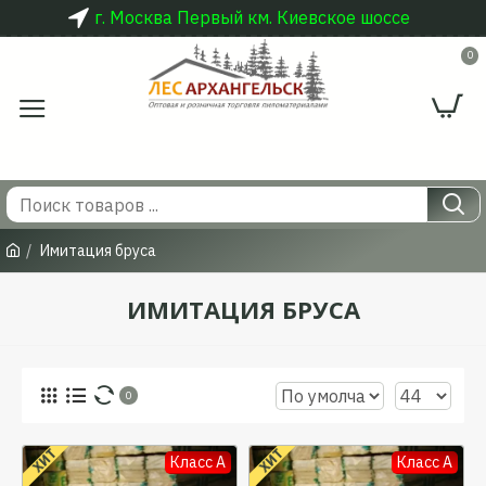
г. Москва Первый км. Киевское шоссе
0
Имитация бруса
ИМИТАЦИЯ БРУСА
0
ХИТ
ХИТ
Класс A
Класс A